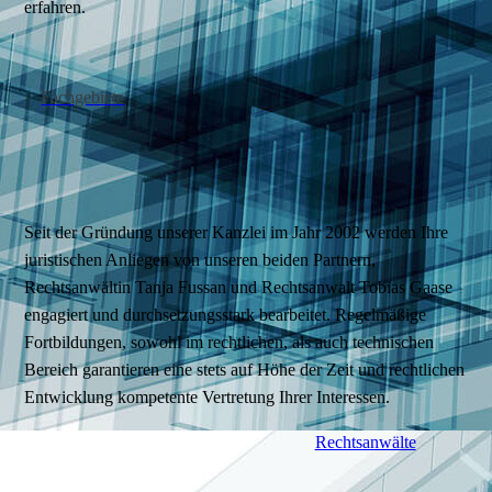
erfahren.
Fachgebiete
Seit der Gründung unserer Kanzlei im Jahr 2002 werden Ihre
juristischen Anliegen von unseren beiden Partnern,
Rechtsanwältin Tanja Fussan und Rechtsanwalt Tobias Gaase
engagiert und durchsetzungsstark bearbeitet. Regelmäßige
Fortbildungen, sowohl im rechtlichen, als auch technischen
Bereich garantieren eine stets auf Höhe der Zeit und rechtlichen
Entwicklung kompetente Vertretung Ihrer Interessen.
Rechtsanwälte