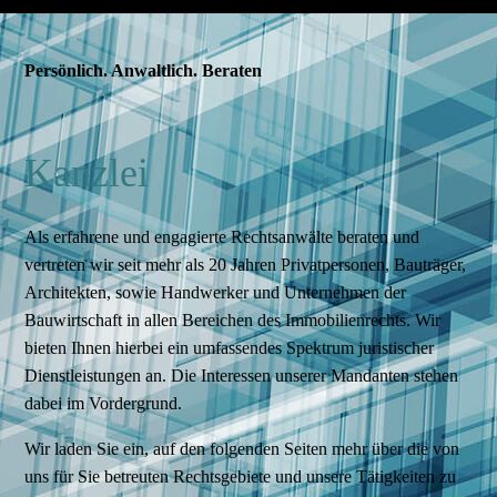
Persönlich. Anwaltlich. Beraten
Kanzlei
Als erfahrene und engagierte Rechtsanwälte beraten und
vertreten wir seit mehr als 20 Jahren Privatpersonen, Bauträger,
Architekten, sowie Handwerker und Unternehmen der
Bauwirtschaft in allen Bereichen des Immobilienrechts. Wir
bieten Ihnen hierbei ein umfassendes Spektrum juristischer
Dienstleistungen an. Die Interessen unserer Mandanten stehen
dabei im Vordergrund.
Wir laden Sie ein, auf den folgenden Seiten mehr über die von
uns für Sie betreuten Rechtsgebiete und unsere Tätigkeiten zu