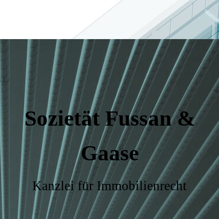
Sozietät Fussan &
Gaase
Kanzlei für Immobilienrecht